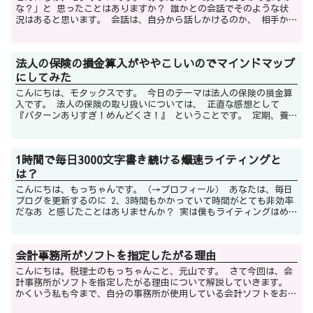
な？」と 思ったことはありますか？ 誰かとの会話でそのような状
況はあると思います。 会話は、自分から話しかけるのか、 相手か
ら話しかけてもらうのか...
法人の保険の損金算入がややこしいのでマインドマップ
にしてみた
こんにちは、モタックスです。 今日のテーマは法人の保険の損金算
入です。 法人の保険の取り扱いについては、 正直な感想として
『パターンありすぎ！めんどくさ！』 ということです。 定期、養
老、終身保険で、...
1時間で毎日3000文字書き続ける爆速ライティングと
は？
こんにちは、もっちゃんです。（→プロフィール） あなたは、毎日
ブログを更新するのに 2、3時間もかかっていて時間がとても非効率
だなあ と感じたことはありませんか？ 実は僕もライティングはめ
ちゃくちゃ遅かったんです。...
会計事務所がソフトを指定したがる理由
こんにちは。税理士のもっちゃんこと、元山です。 さて今回は、会
計事務所がソフトを指定したがる理由について解説していきます。
かくいう私も今まで、自分の事務所が使用している会計ソフトをお客
様に勧めてきたのですが、ふと『これって本...