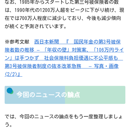
なお、1985年からスタートした第三号被保険者の数
は、1990年代の1200万人超をピークに下がり続け、現
在では700万人程度に減少しており、今後も減少傾向
が続くと予測されています。
※参考文献
西日本新聞 『 国民年金の第3号被保
険者数の推移 – 「年収の壁」対策案、「106万円ライ
ン」は手つかず 社会保険料負担優遇に不公平感も
第3号被保険者制度の抜本改革急務 – 写真・画像
(2/2)』
今回のニュースの論点
では、今回のニュースの論点をもう一度整理しましょ
う。