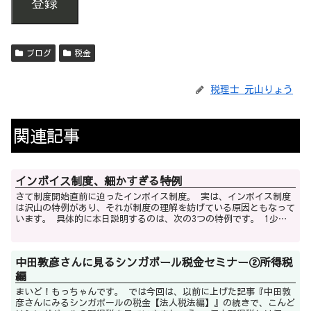
登録
ブログ
税金
税理士 元山りょう
関連記事
インボイス制度、細かすぎる特例
さて制度開始直前に迫ったインボイス制度。 実は、インボイス制度
は沢山の特例があり、それが制度の理解を妨げている原因ともなって
います。 具体的に本日説明するのは、次の3つの特例です。 1少額
特例 2自動販売機特例 ...
中田敦彦さんに見るシンガポール税金セミナー②所得税
編
まいど！もっちゃんです。 では今回は、以前に上げた記事『中田敦
彦さんにみるシンガポールの税金【法人税法編】』の続きで、こんど