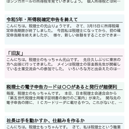
はシンガポールの所得税を見ていきましょう。 個人所得税とは何
か？ 居住者の個人所得税とは？ ...
令和5年・所得税確定申告を終えて
こんにちは。税理士の元山りょうです。 さて、3月15日に所得税確
定申告期限が終了しました。 今回私は税理士になってから、初の確
定申告期を終えましたが、 様々、新しい体験をすることができまし
た。 まず初めに、税理士の...
「旧友」
こんにちは。税理士のもっちゃん元山です。 先日久しぶりに東京の
方へ出張に行ってきました。 メインは税理士の笹圭吾先生が開催し
ている士業交流会への参加でした。 いろいろな方と出会えたのはも
ちろん、普段はsnsでしかやり取り...
税理士の電子申告カードは○○があると発行が超便利
毎度、税理士のもっちゃんです。 本日、日本税理士会連合会から
「第五世代税理士用電子証明書の発行のご案内」が来た。 関与先の
電子申告の際に、ＩＣカードリーダに載せるやつ。これがないと、関
与先の電子申告を行うことができない。 ...
社長は手を動かすか、仕組みを作るか
こんにちは。税理士もっちゃんです。 さて、私は税理士という職業