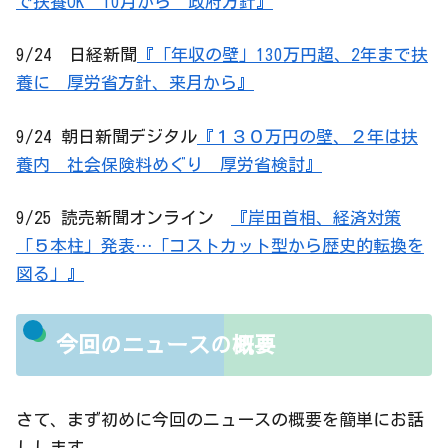
で扶養OK 10月から 政府方針』
9/24 日経新聞
『「年収の壁」130万円超、2年まで扶
養に 厚労省方針、来月から』
9/24 朝日新聞デジタル
『１３０万円の壁、２年は扶
養内 社会保険料めぐり 厚労省検討』
9/25 読売新聞オンライン
『岸田首相、経済対策
「５本柱」発表…「コストカット型から歴史的転換を
図る」』
今回のニュースの概要
さて、まず初めに今回のニュースの概要を簡単にお話
しします。