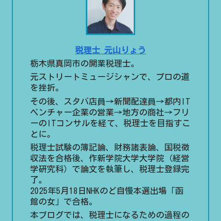
税理士 元山りょう
栃木県真岡市の開業税理士。
元ストリートミュージシャンで、プロの道
を挫折。
その後、スタバ店員→新聞配達員→都内IT
ベンチャー企業の営業→地方の商社→フリ
ーのITコンサルを経て、税理士を目指すこ
とに。
税理士試験の簿記論、財務諸表論、国税徴
収法を合格後、作新学院大学大学院（経営
学研究科）で論文を執筆し、税理士登録完
了。
2025年5月18日NHKのど自慢本選出場「函
館の女」で合格。
本ブログでは、税理士になるための過程の