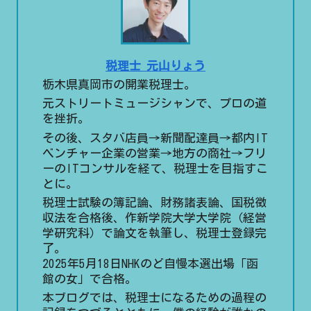
税理士 元山りょう
栃木県真岡市の開業税理士。
元ストリートミュージシャンで、プロの道
を挫折。
その後、スタバ店員→新聞配達員→都内IT
ベンチャー企業の営業→地方の商社→フリ
ーのITコンサルを経て、税理士を目指すこ
とに。
税理士試験の簿記論、財務諸表論、国税徴
収法を合格後、作新学院大学大学院（経営
学研究科）で論文を執筆し、税理士登録完
了。
2025年5月18日NHKのど自慢本選出場「函
館の女」で合格。
本ブログでは、税理士になるための過程の