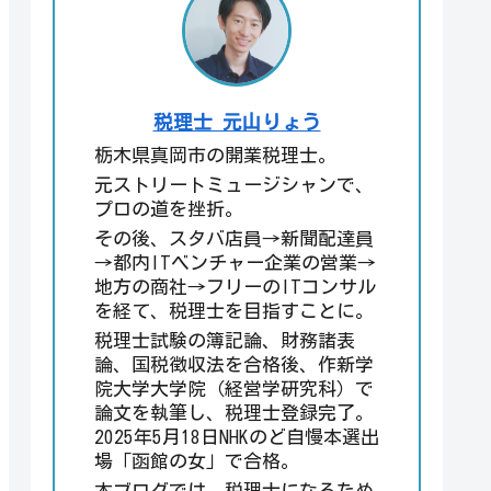
税理士 元山りょう
栃木県真岡市の開業税理士。
元ストリートミュージシャンで、
プロの道を挫折。
その後、スタバ店員→新聞配達員
→都内ITベンチャー企業の営業→
地方の商社→フリーのITコンサル
を経て、税理士を目指すことに。
税理士試験の簿記論、財務諸表
論、国税徴収法を合格後、作新学
院大学大学院（経営学研究科）で
論文を執筆し、税理士登録完了。
2025年5月18日NHKのど自慢本選出
場「函館の女」で合格。
本ブログでは、税理士になるため