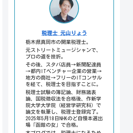
税理士 元山りょう
栃木県真岡市の開業税理士。
元ストリートミュージシャンで、
プロの道を挫折。
その後、スタバ店員→新聞配達員
→都内ITベンチャー企業の営業→
地方の商社→フリーのITコンサル
を経て、税理士を目指すことに。
税理士試験の簿記論、財務諸表
論、国税徴収法を合格後、作新学
院大学大学院（経営学研究科）で
論文を執筆し、税理士登録完了。
2025年5月18日NHKのど自慢本選出
場「函館の女」で合格。
本ブログでは、税理士になるため