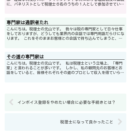
に、パネリストとして税理士６名のうちの１人として参加させていた
だきました。 テーマは『税理士とは』という...
専門家は通訳者たれ
こんにちは。税理士の元山です。 我々は税の専門家として日々仕事
をしておりますが、どうしても業界内の会話では専門用語だらけにな
ります。 これをそのままお客様との会話で持ち込んでしまうと、お
客様は専門用語の意味が分からず、かといっ...
その道の専門家は
こんにちは。税理士の元山です。 私は税理士という立場上、「専門
家」と言われることが多いです。 しかし、私の顧問先のお客様とお
話をしていると、皆様それぞれその道のプロとして収入を得ていらっ
しゃって、まさしくそれぞれがその道の「専...
インボイス登録をやめたい場合に必要な手続きとは？
税理士になって良かったこと