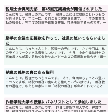
税理士会真岡支部 第45回定期総会が開催されました
こんにちは。税理士の元山です。 税理士会には定期総会というもの
がありまして、年に一回、６月ごろに実施されます。 １年の事業活
動の報告と、翌年度の計画予算案を審議、可決承認するものです。
例年多くの御来賓の方をお招きしてお...
勝手に企業の応援歌を作って、社長に聴いてもらいまし
た
こんにちは、もっちゃんこと、税理士の元山です。 さて今回は、私
のライフワークである音楽についてです。 先日、中小企業診断士の
惠美須さんが率いる株式会社サルバドールズの応援歌を作らせて頂き
ました。 惠美須さんに、事前情報一...
納税の義務の裏にある権利
こんにちは。税理士もっちゃんです。 さて、今回はちょっとお堅い
コラムですが、納税の義務の裏にある権利というお話です。 義務教
育の過程で、私たちは憲法には「納税の義務」が定められていると習
いました。 第三十条 国民は、法律...
作新学院大学の授業にパネリストとして参加しました
こんにちは。税理士の元山です。 昨日は作新学院大学の、経営学
部 経営学科及びスポーツマネジメント学科における塩山教授の講義