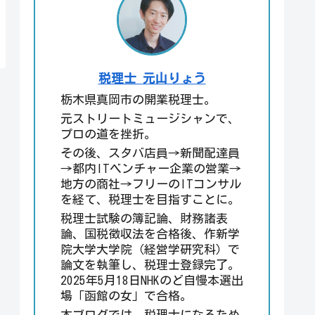
税理士 元山りょう
栃木県真岡市の開業税理士。
元ストリートミュージシャンで、
プロの道を挫折。
その後、スタバ店員→新聞配達員
→都内ITベンチャー企業の営業→
地方の商社→フリーのITコンサル
を経て、税理士を目指すことに。
税理士試験の簿記論、財務諸表
論、国税徴収法を合格後、作新学
院大学大学院（経営学研究科）で
論文を執筆し、税理士登録完了。
2025年5月18日NHKのど自慢本選出
場「函館の女」で合格。
本ブログでは、税理士になるため