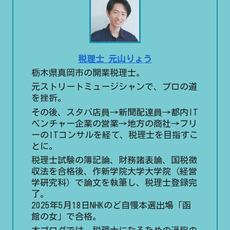
税理士 元山りょう
栃木県真岡市の開業税理士。
元ストリートミュージシャンで、プロの道
を挫折。
その後、スタバ店員→新聞配達員→都内IT
ベンチャー企業の営業→地方の商社→フリ
ーのITコンサルを経て、税理士を目指すこ
とに。
税理士試験の簿記論、財務諸表論、国税徴
収法を合格後、作新学院大学大学院（経営
学研究科）で論文を執筆し、税理士登録完
了。
2025年5月18日NHKのど自慢本選出場「函
館の女」で合格。