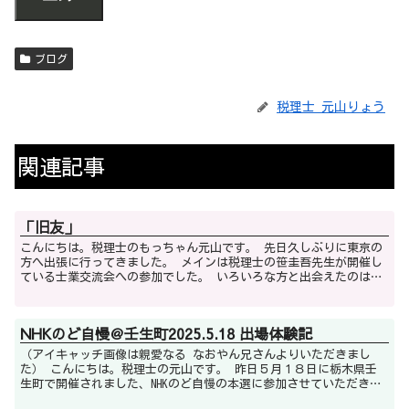
ブログ
税理士 元山りょう
関連記事
「旧友」
こんにちは。税理士のもっちゃん元山です。 先日久しぶりに東京の
方へ出張に行ってきました。 メインは税理士の笹圭吾先生が開催し
ている士業交流会への参加でした。 いろいろな方と出会えたのはも
ちろん、普段はsnsでしかやり取り...
NHKのど自慢＠壬生町2025.5.18 出場体験記
（アイキャッチ画像は親愛なる なおやん兄さんよりいただきまし
た） こんにちは。税理士の元山です。 昨日５月１８日に栃木県壬
生町で開催されました、NHKのど自慢の本選に参加させていただきま
した。 前日の予選会で歌い終わった...