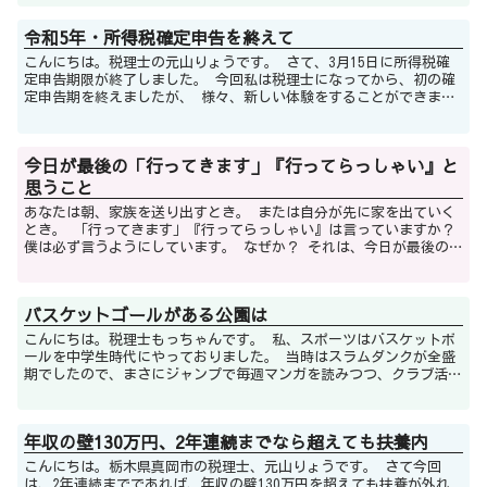
令和5年・所得税確定申告を終えて
こんにちは。税理士の元山りょうです。 さて、3月15日に所得税確
定申告期限が終了しました。 今回私は税理士になってから、初の確
定申告期を終えましたが、 様々、新しい体験をすることができまし
た。 まず初めに、税理士の...
今日が最後の「行ってきます」『行ってらっしゃい』と
思うこと
あなたは朝、家族を送り出すとき。 または自分が先に家を出ていく
とき。 「行ってきます」『行ってらっしゃい』は言っていますか？
僕は必ず言うようにしています。 なぜか？ それは、今日が最後の
「行ってきます」『行...
バスケットゴールがある公園は
こんにちは。税理士もっちゃんです。 私、スポーツはバスケットボ
ールを中学生時代にやっておりました。 当時はスラムダンクが全盛
期でしたので、まさにジャンプで毎週マンガを読みつつ、クラブ活動
にいそしんでいたわけです。 さて、...
年収の壁130万円、2年連続までなら超えても扶養内
こんにちは。栃木県真岡市の税理士、元山りょうです。 さて今回
は、2年連続までであれば、年収の壁130万円を超えても扶養が外れ