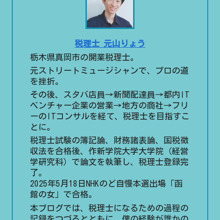
税理士 元山りょう
栃木県真岡市の開業税理士。
元ストリートミュージシャンで、プロの道
を挫折。
その後、スタバ店員→新聞配達員→都内IT
ベンチャー企業の営業→地方の商社→フリ
ーのITコンサルを経て、税理士を目指すこ
とに。
税理士試験の簿記論、財務諸表論、国税徴
収法を合格後、作新学院大学大学院（経営
学研究科）で論文を執筆し、税理士登録完
了。
2025年5月18日NHKのど自慢本選出場「函
館の女」で合格。
本ブログでは、税理士になるための過程の
記録をつづるとともに、僕の経験が誰かの