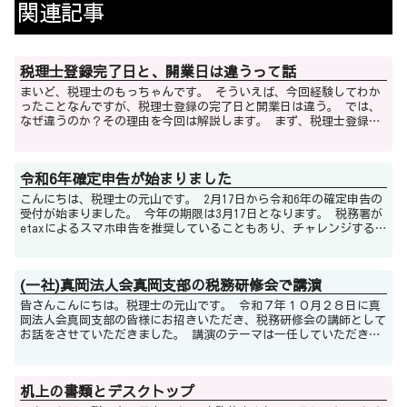
関連記事
税理士登録完了日と、開業日は違うって話
まいど、税理士のもっちゃんです。 そういえば、今回経験してわか
ったことなんですが、税理士登録の完了日と開業日は違う。 では、
なぜ違うのか？その理由を今回は解説します。 まず、税理士登録の
完了日とは、いつのことを言うかとい...
令和6年確定申告が始まりました
こんにちは、税理士の元山です。 2月17日から令和6年の確定申告の
受付が始まりました。 今年の期限は3月17日となります。 税務署が
etaxによるスマホ申告を推奨していることもあり、チャレンジする
方が増えている印象ですが...
(一社)真岡法人会真岡支部の税務研修会で講演
皆さんこんにちは。税理士の元山です。 令和７年１０月２８日に真
岡法人会真岡支部の皆様にお招きいただき、税務研修会の講師として
お話をさせていただきました。 講演のテーマは一任していただきま
したので、どのジャンルのお話をするか、当...
机上の書類とデスクトップ