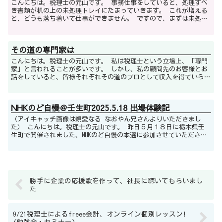
こんにちは。税理士の元山です。 事務仕事をしていると、処理すべ
き書類が机の上の未処理トレイにたまっていきます。 これが増える
と、どうも落ち着いて仕事ができません。 ですので、まずは未処理
トレイから片づけていきます。 ...
その道の専門家は
こんにちは。税理士の元山です。 私は税理士という立場上、「専門
家」と言われることが多いです。 しかし、私の顧問先のお客様とお
話をしていると、皆様それぞれその道のプロとして収入を得ていらっ
しゃって、まさしくそれぞれがその道の「専...
NHKのど自慢＠壬生町2025.5.18 出場体験記
（アイキャッチ画像は親愛なる なおやん兄さんよりいただきまし
た） こんにちは。税理士の元山です。 昨日５月１８日に栃木県壬
生町で開催されました、NHKのど自慢の本選に参加させていただきま
した。 前日の予選会で歌い終わった...
勝手に企業の応援歌を作って、社長に聴いてもらいまし
た
9/21税理士によるfreee会計、オンライン個別レッスン!