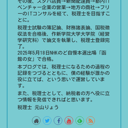
その後、スタバ店員→新聞配達員→都内IT
ベンチャー企業の営業→地方の商社→フリ
ーのITコンサルを経て、税理士を目指すこ
とに。
税理士試験の簿記論、財務諸表論、国税徴
収法を合格後、作新学院大学大学院（経営
学研究科）で論文を執筆し、税理士登録完
了。
2025年5月18日NHKのど自慢本選出場「函
館の女」で合格。
本ブログでは、税理士になるための過程の
記録をつづるとともに、僕の経験が誰かの
役に立てば、という思いで運営していま
す。
また、税理士として、納税者の方へ役に立
つ情報を発信できればと思います。
税理士 元山りょう