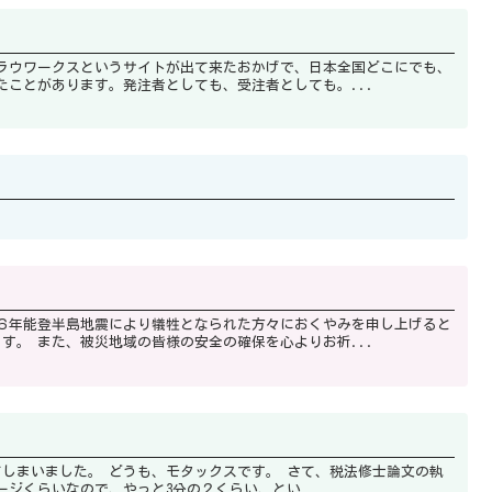
境が整いました。 私は両方使用したことがあります。発注者としても、受注者としても。...
ともに、被災されたすべての方々に心よりお見舞い申し上げます。 また、被災地域の皆様の安全の確保を心よりお祈...
。 さて、税法修士論文の執
いまで進んでいます。 目標が７０ページくらいなので、やっと3分の２くらい、とい...