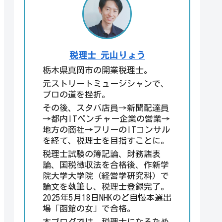
税理士 元山りょう
栃木県真岡市の開業税理士。
元ストリートミュージシャンで、
プロの道を挫折。
その後、スタバ店員→新聞配達員
→都内ITベンチャー企業の営業→
地方の商社→フリーのITコンサル
を経て、税理士を目指すことに。
税理士試験の簿記論、財務諸表
論、国税徴収法を合格後、作新学
院大学大学院（経営学研究科）で
論文を執筆し、税理士登録完了。
2025年5月18日NHKのど自慢本選出
場「函館の女」で合格。
本ブログでは、税理士になるため