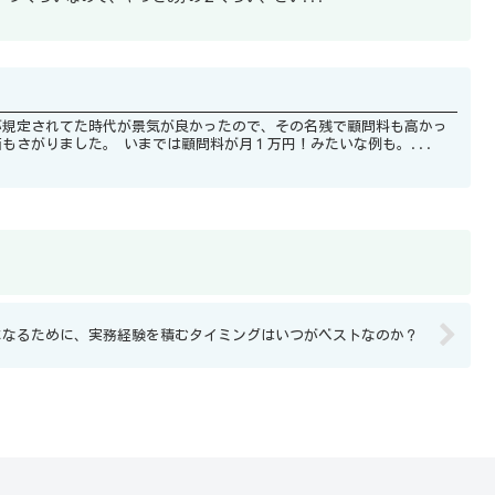
が規定されてた時代が景気が良かったので、その名残で顧問料も高かっ
たんですが、この失われた３０年でずいぶん税理士報酬の単価もさがりました。 いまでは顧問料が月１万円！みたいな例も。...
になるために、実務経験を積むタイミングはいつがベストなのか？