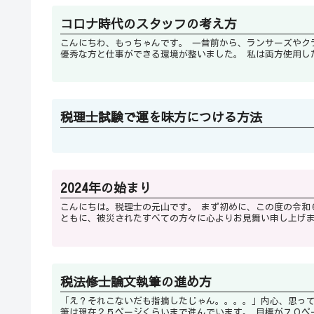
コロナ時代のスタッフの考え方
こんにちわ、もっちゃんです。 一昔前から、ランサーズやクラウワークスというサイトが出て来たおかげで、日本全国どこにでも、
優秀な方と仕事ができる環
税理士試験で運を味方につける方法
2024年の始まり
こんにちは。税理士の元山です。 まず初めに、この度の令和６年能登半島地震により犠牲となられた方々におくやみを申し上げると
税法修士論文執筆の進め方
「え？それこないだも指摘したじゃん。。。。」内心、思ってしまいました。 どうも、モタックスです
筆は現在２５ページくら