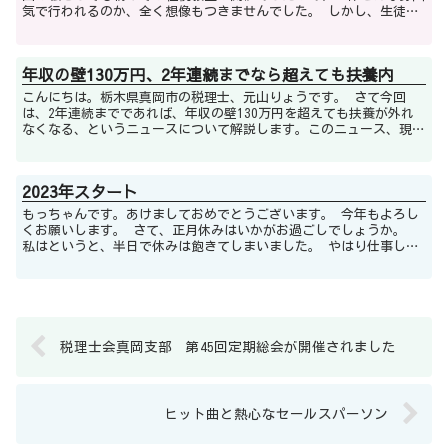
気で行われるのか、全く想像もつきませんでした。 しかし、生徒の
皆様もこれから社会に出ていかれるというこ...
年収の壁130万円、2年連続までなら超えても扶養内
こんにちは。栃木県真岡市の税理士、元山りょうです。 さて今回
は、2年連続までであれば、年収の壁130万円を超えても扶養が外れ
なくなる、というニュースについて解説します。このニュース、現在
新聞やテレビを騒がせてますね。まずは新...
2023年スタート
もっちゃんです。あけましておめでとうございます。 今年もよろし
くお願いします。 さて、正月休みはいかがお過ごしでしょうか。
私はというと、半日で休みは飽きてしまいました。 やはり仕事して
いるときが一番楽しい...
税理士会真岡支部 第45回定期総会が開催されました
ヒット曲と熱心なセールスパーソン