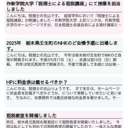
作新学院大学「税理士による租税講座」にて授業を担当
しました
こんにちは。税理士の元山です。 経営学科において「税理士による
租税講座」が開講しました－作新学院大学 上記リンクは、作新学院
大学のホームページですが、日本税理士会連合会による寄付講座とし
て作新学院大学の令和7年後期の授業で、私...
2025年 栃木県壬生町のNHKのど自慢予選に出場しま
す。
こんにちは。税理士の元山です。 今年は栃木県の壬生町でNHKのど自
慢が開催されます。予選が5月17日（土）、本選は翌18日（日）開
催。 昨年は地元真岡市で開催され、予選で落選して本選には出場で
きませんでした。 今年はその...
HPに料金表は載せるべきか？
こんにちは。税理士の元山りょうです。 さて本日は、ホームページ
に料金表を記載すべきかどうか、について考察していきたいと思いま
す。 ちなみに、当事務所では最近詳細な料金表を載せました。その
理由について、以下解説していきます。 ...
租税教室を開催しました
昨日、栃木県立真岡北陵高校にて租税教室を開催いたしました。 今
回は私としても初めての租税教室の開催でしたので、一体どんな雰囲