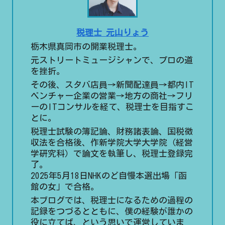
税理士 元山りょう
栃木県真岡市の開業税理士。
元ストリートミュージシャンで、プロの道
を挫折。
その後、スタバ店員→新聞配達員→都内IT
ベンチャー企業の営業→地方の商社→フリ
ーのITコンサルを経て、税理士を目指すこ
とに。
税理士試験の簿記論、財務諸表論、国税徴
収法を合格後、作新学院大学大学院（経営
学研究科）で論文を執筆し、税理士登録完
了。
2025年5月18日NHKのど自慢本選出場「函
館の女」で合格。
本ブログでは、税理士になるための過程の
記録をつづるとともに、僕の経験が誰かの
役に立てば、という思いで運営していま