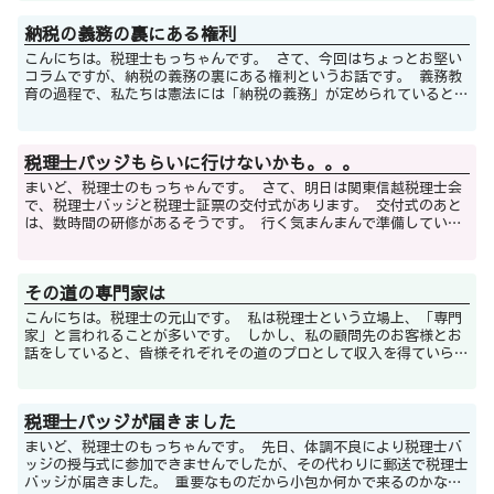
納税の義務の裏にある権利
こんにちは。税理士もっちゃんです。 さて、今回はちょっとお堅い
コラムですが、納税の義務の裏にある権利というお話です。 義務教
育の過程で、私たちは憲法には「納税の義務」が定められていると習
いました。 第三十条 国民は、法律...
税理士バッジもらいに行けないかも。。。
まいど、税理士のもっちゃんです。 さて、明日は関東信越税理士会
で、税理士バッジと税理士証票の交付式があります。 交付式のあと
は、数時間の研修があるそうです。 行く気まんまんで準備していた
のですが、なんとこのタイミングで微...
その道の専門家は
こんにちは。税理士の元山です。 私は税理士という立場上、「専門
家」と言われることが多いです。 しかし、私の顧問先のお客様とお
話をしていると、皆様それぞれその道のプロとして収入を得ていらっ
しゃって、まさしくそれぞれがその道の「専...
税理士バッジが届きました
まいど、税理士のもっちゃんです。 先日、体調不良により税理士バ
ッジの授与式に参加できませんでしたが、その代わりに郵送で税理士
バッジが届きました。 重要なものだから小包か何かで来るのかなと