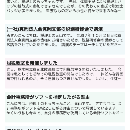
まいど、税理士のもっちゃんです。 先日、体調不良により税理士バ
ッジの授与式に参加できませんでしたが、その代わりに郵送で税理士
バッジが届きました。 重要なものだから小包か何かで来るのかなと
思いきや、普通のA３封筒にガムテープが貼...
(一社)真岡法人会真岡支部の税務研修会で講演
皆さんこんにちは。税理士の元山です。 令和７年１０月２８日に真
岡法人会真岡支部の皆様にお招きいただき、税務研修会の講師として
お話をさせていただきました。 講演のテーマは一任していただきま
したので、どのジャンルのお話をするか、当...
租税教室を開催しました
昨日、栃木県立真岡北陵高校にて租税教室を開催いたしました。 今
回は私としても初めての租税教室の開催でしたので、一体どんな雰囲
気で行われるのか、全く想像もつきませんでした。 しかし、生徒の
皆様もこれから社会に出ていかれるというこ...
会計事務所がソフトを指定したがる理由
こんにちは。税理士のもっちゃんこと、元山です。 さて今回は、会
計事務所がソフトを指定したがる理由について解説していきます。
かくいう私も今まで、自分の事務所が使用している会計ソフトをお客
様に勧めてきたのですが、ふと『これって本...