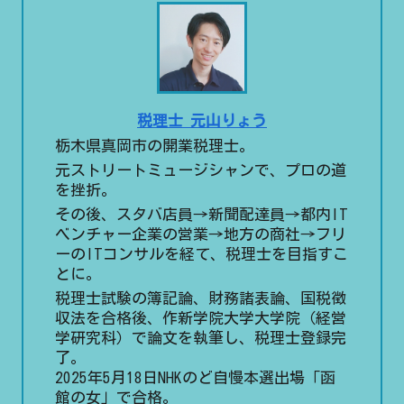
税理士 元山りょう
栃木県真岡市の開業税理士。
元ストリートミュージシャンで、プロの道
を挫折。
その後、スタバ店員→新聞配達員→都内IT
ベンチャー企業の営業→地方の商社→フリ
ーのITコンサルを経て、税理士を目指すこ
とに。
税理士試験の簿記論、財務諸表論、国税徴
収法を合格後、作新学院大学大学院（経営
学研究科）で論文を執筆し、税理士登録完
了。
2025年5月18日NHKのど自慢本選出場「函
館の女」で合格。