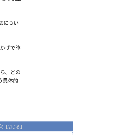
法につい
かげで昨
ら、どの
う具体的
次