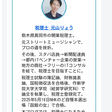
税理士 元山りょう
栃木県真岡市の開業税理士。
元ストリートミュージシャンで、
プロの道を挫折。
その後、スタバ店員→新聞配達員
→都内ITベンチャー企業の営業→
地方の商社→フリーのITコンサル
を経て、税理士を目指すことに。
税理士試験の簿記論、財務諸表
論、国税徴収法を合格後、作新学
院大学大学院（経営学研究科）で
論文を執筆し、税理士登録完了。
2025年5月18日NHKのど自慢本選出
場「函館の女」で合格。
本ブログでは、税理士になるため