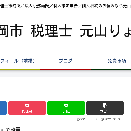
理士事務所／法人税務顧問／個人確定申告／個人相続のお悩みなら元山
岡市 税理士 元山り
フィール（前編）
ブログ
免責事項
Pocket
LINE
コピー
2026.05.03
2023.01.08
自宅で執筆