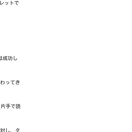
ブレットで
は成功し
わってき
り片手で読
対し、タ