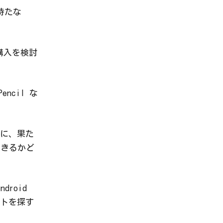
持たな
の購入を検討
ncil な
に、果た
できるかど
roid
トを探す