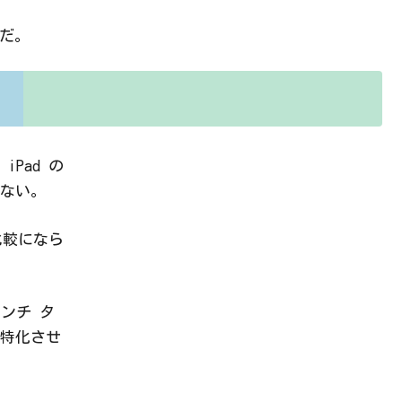
7だ。
Pad の
ない。
比較になら
ンチ タ
特化させ