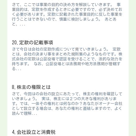
さて、ここでは事業の目的の決め方を解説していきます。 事
業目的は、定款を作成するときに必要ですので、必ず決めてお
く必要があります。定款に記載された事業目的に反した事業を
行うことはできないので、慎重に検討しましょう。 あとあ
と、...
20.定款の記載事項
さて今日は会社の定款作成について見ていきましょう。 定款
とは、会社の決まり事をまとめた規則集のようなものです。株
式会社の定款は公証役場で認証を受けることで、法的な効力を
持ちます。 なお、公証役場とは法務局や地方法務局が管轄す
る...
8.株主の権限とは
さて、今回はの会社の設立にあたって、株主の権利を確認して
いきましょう。 実は、株主には２つの大きな権利がありま
す。では、一体その権利とは何なのか？あなたがオーナー会社
として設立する場合は、あなたの権利と直結しますので、よく
読んで理解...
4.会社設立と消費税