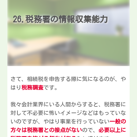
26.税務署の情報収集能力
さて、相続税を申告する際に気になるのが、や
はり
税務調査
です。
我々会計業界にいる人間からすると、税務署に
対して不必要に怖いイメージなどはもっていな
いのですが、やはり事業を行っていない
一般の
方々は税務署との接点がない
ので、
必要以上に