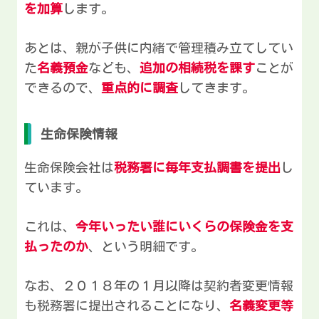
を加算
します。
あとは、親が子供に内緒で管理積み立てしてい
た
名義預金
なども、
追加の相続税を課す
ことが
できるので、
重点的に調査
してきます。
生命保険情報
生命保険会社は
税務署に毎年支払調書を提出
し
ています。
これは、
今年いったい誰にいくらの保険金を支
払ったのか
、という明細です。
なお、２０１８年の１月以降は契約者変更情報
も税務署に提出されることになり、
名義変更等