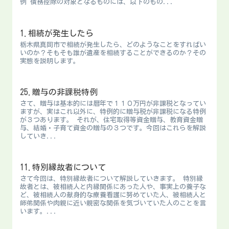
例 債務控除の対象となるものには、以下のもの...
1.相続が発生したら
栃木県真岡市で相続が発生したら、どのようなことをすればい
いのか？そもそも誰が遺産を相続することができるのか？その
実態を説明します。
25.贈与の非課税特例
さて、贈与は基本的には暦年で１１０万円が非課税となってい
ますが、実はこれ以外に、特例的に贈与税が非課税になる特例
が３つあります。 それが、住宅取得等資金贈与、教育資金贈
与、結婚・子育て資金の贈与の３つです。今回はこれらを解説
していき...
11.特別縁故者について
さて今回は、特別縁故者について解説していきます。 特別縁
故者とは、被相続人と内縁関係にあった人や、事実上の養子な
ど、被相続人の献身的な療養看護に努めていた人、被相続人と
師弟関係や肉親に近い親密な関係を気づいていた人のことを言
います。...