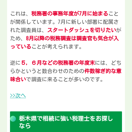
これは、
税務署の事務年度が7月に始まる
こと
が関係しています。7月に新しい部署に配属さ
れた調査員は、
スタートダッシュを切りたい
が
ため、
8月以降の税務調査は調査官も気合が入
っている
ことが考えられます。
逆に
５，６月などの税務署の年度末
には、どち
らかというと数合わせのための
件数稼ぎ的な意
味合い
で調査に来ることが多いのです。
>>次へ
栃木県で相続に強い税理士をお探し
なら